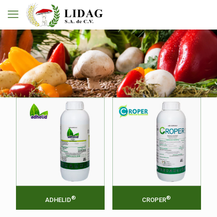
®
®
ADHELID
CROPER