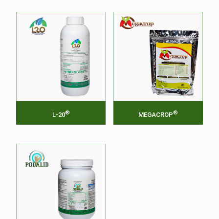
®
®
L-20
MEGACROP